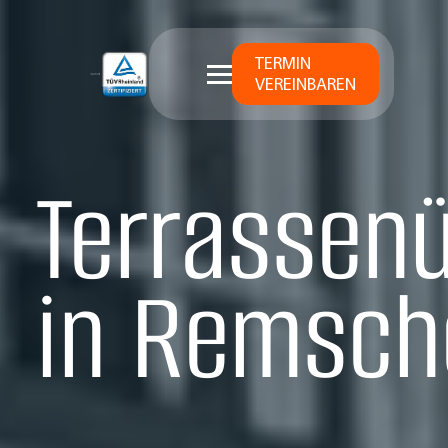
TERMIN
VEREINBAREN
Terrassen
in Remsch