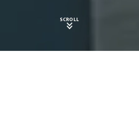
SCROLL
Terrass
enüber
dachu
ngen