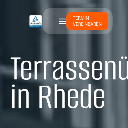
TERMIN
VEREINBAREN
Terrassen
in Rhede