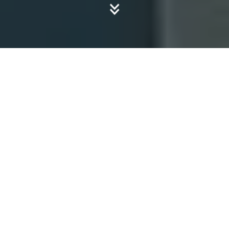
Terrass
enüber
dachu
ngen
in