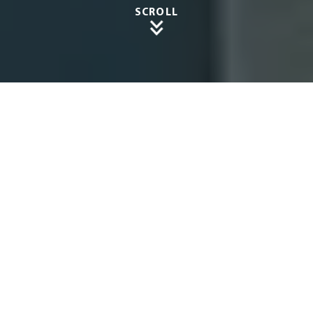
SCROLL
Terrass
enüber
dachu
ngen
in