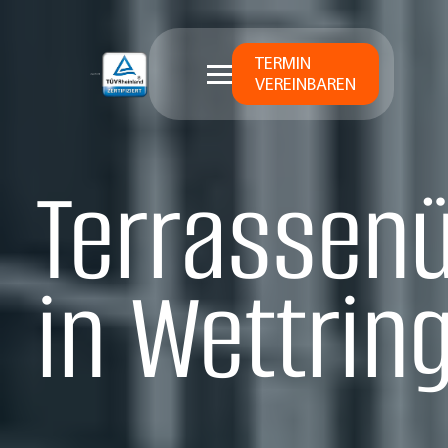
TERMIN
VEREINBAREN
Terrassen
in Wett­rin