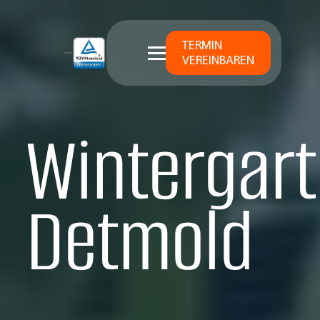
TERMIN
VEREINBAREN
Wintergart
Detmold