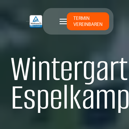
TERMIN
VEREINBAREN
Wintergart
Espelkam