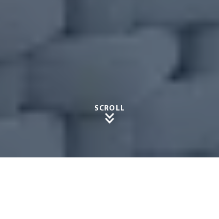
SCROLL
Winter