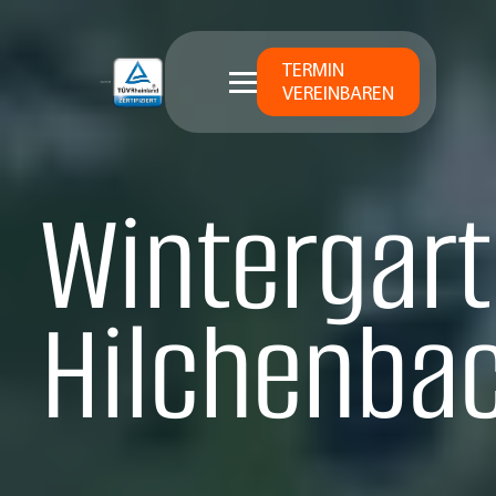
TERMIN
VEREINBAREN
Wintergart
Hilchenba