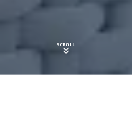
SCROLL
Winter
garten