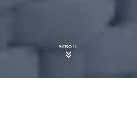
SCROLL
Winter
gärten