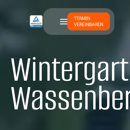
TERMIN
VEREINBAREN
Wintergart
Wassenbe