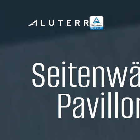
Seitenwä
Pavill