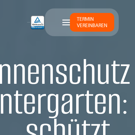
TERMIN
VEREINBAREN
nnenschutz
ntergarten:
schützt